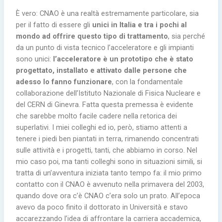
È vero: CNAO è una realtà estremamente particolare, sia
per il fatto di essere gli
unici in Italia e tra i pochi al
mondo ad offrire questo tipo di trattamento
, sia perché
da un punto di vista tecnico l’acceleratore e gli impianti
sono unici:
l’acceleratore è un prototipo che è stato
progettato, installato e attivato dalle persone che
adesso lo fanno funzionare
, con la fondamentale
collaborazione dell’Istituto Nazionale di Fisica Nucleare e
del CERN di Ginevra. Fatta questa premessa è evidente
che sarebbe molto facile cadere nella retorica dei
superlativi. I miei colleghi ed io, però, stiamo attenti a
tenere i piedi ben piantati in terra, rimanendo concentrati
sulle attività e i progetti, tanti, che abbiamo in corso. Nel
mio caso poi, ma tanti colleghi sono in situazioni simili, si
tratta di un’avventura iniziata tanto tempo fa: il mio primo
contatto con il CNAO è avvenuto nella primavera del 2003,
quando dove ora c’è CNAO c’era solo un prato. All’epoca
avevo da poco finito il dottorato in Università e stavo
accarezzando l’idea di affrontare la carriera accademica,