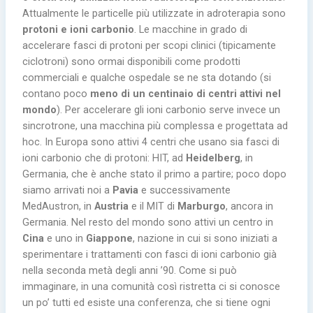
Attualmente le particelle più utilizzate in adroterapia sono
protoni e ioni carbonio
. Le macchine in grado di
accelerare fasci di protoni per scopi clinici (tipicamente
ciclotroni) sono ormai disponibili come prodotti
commerciali e qualche ospedale se ne sta dotando (si
contano poco
meno di un centinaio di centri attivi nel
mondo
). Per accelerare gli ioni carbonio serve invece un
sincrotrone, una macchina più complessa e progettata ad
hoc. In Europa sono attivi 4 centri che usano sia fasci di
ioni carbonio che di protoni: HIT, ad
Heidelberg
, in
Germania, che è anche stato il primo a partire; poco dopo
siamo arrivati noi a
Pavia
e successivamente
MedAustron, in
Austria
e il MIT di
Marburgo
, ancora in
Germania. Nel resto del mondo sono attivi un centro in
Cina
e uno in
Giappone
, nazione in cui si sono iniziati a
sperimentare i trattamenti con fasci di ioni carbonio già
nella seconda metà degli anni ’90. Come si può
immaginare, in una comunità così ristretta ci si conosce
un po’ tutti ed esiste una conferenza, che si tiene ogni