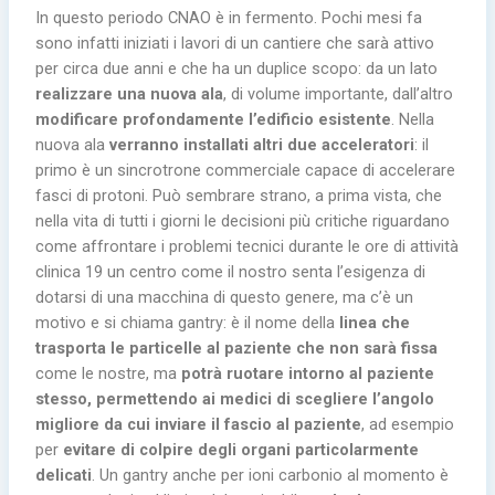
In questo periodo CNAO è in fermento. Pochi mesi fa
sono infatti iniziati i lavori di un cantiere che sarà attivo
per circa due anni e che ha un duplice scopo: da un lato
realizzare una nuova ala
, di volume importante, dall’altro
modificare profondamente l’edificio esistente
. Nella
nuova ala
verranno installati altri due acceleratori
: il
primo è un sincrotrone commerciale capace di accelerare
fasci di protoni. Può sembrare strano, a prima vista, che
nella vita di tutti i giorni le decisioni più critiche riguardano
come affrontare i problemi tecnici durante le ore di attività
clinica 19 un centro come il nostro senta l’esigenza di
dotarsi di una macchina di questo genere, ma c’è un
motivo e si chiama gantry: è il nome della
linea che
trasporta le particelle al paziente che non sarà fissa
come le nostre, ma
potrà ruotare intorno al paziente
stesso, permettendo ai medici di scegliere l’angolo
migliore da cui inviare il fascio al paziente
, ad esempio
per
evitare di colpire degli organi particolarmente
delicati
. Un gantry anche per ioni carbonio al momento è