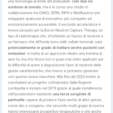
una tecnologia al limite del praticabile: s
olo due ne
esistono al mondo
, ma è in corso uno studio in
collaborazione tra CNAO, CERN, INFN e MedAustron per
sviluppare qualcosa di innovativo, più compatto ed
economicamente accessibile. Il secondo acceleratore è
invece pensato per la Boron Neutron Capture Therapy, un
tipo di radioterapia che, sfruttando un fascio di neutroni e
un farmaco che diffonde boro nelle cellule tumorali, sarà
potenzialmente in grado di trattare anche pazienti con
metastasi
: si tratta di un approccio ideato una trentina di
anni fa, ma che finora non è quasi mai stato applicato per
la difficoltà di avere a disposizione fasci di neutroni delle
giuste caratteristiche, che invece si potranno generare
con questa nuova macchina. Alla fine del 2022 inoltre si
concluderà un progetto cofinanziato dalla Regione
Lombardia e iniziato nel 2019 grazie al quale installeremo
nell’acceleratore esistente
una terza sorgente di
particelle
capace di produrre fasci anche di altre specie,
come elio e ossigeno, che secondo molti gruppi di ricerca
hanno interessanti prospettive terapeutiche e che anche