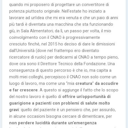
quando mi proposero di progettare un convertitore di
potenza piuttosto originale. Nell’estate ho iniziato a
lavorare ad un’idea che mi era venuta e che un paio di anni
più tardi è diventata una macchina che sta funzionando
giù, in Sala Alimentatori; da lì, un passo per volta, il mio
coinvolgimento con il CNAO è progressivamente
cresciuto finché, nel 2015 ho deciso di dare le dimissioni
dall’Università (dove nel frattempo ero diventato
ricercatore di ruolo) per dedicarmi al CNAO a tempo pieno,
dove ora sono il Direttore Tecnico della Fondazione. Una
conseguenza di questo percorso è che io, ma capita a
molti miei colleghi, percepisco il CNAO non solo come un
luogo di lavoro, ma come una “mia
creatura
”
da accudire
e far crescere
. A questo si aggiunge il fatto che lo scopo
del nostro lavoro è quello di
offrire un’opportunità di
guarigione a pazienti con problemi di salute molto
gravi
: quello del paziente è un pensiero che, per assurdo,
in alcune occasioni bisogna cercare di dimenticare, per
non perdere lucidità durante un’emergenza