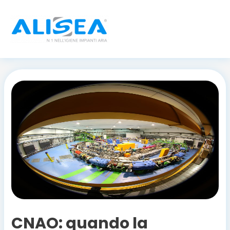
Vai
al
contenuto
Navigazione
articoli
CNAO: quando la