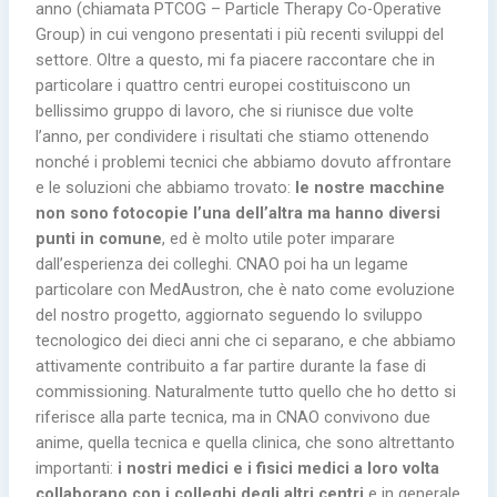
anno (chiamata PTCOG – Particle Therapy Co-Operative
Group) in cui vengono presentati i più recenti sviluppi del
settore. Oltre a questo, mi fa piacere raccontare che in
particolare i quattro centri europei costituiscono un
bellissimo gruppo di lavoro, che si riunisce due volte
l’anno, per condividere i risultati che stiamo ottenendo
nonché i problemi tecnici che abbiamo dovuto affrontare
e le soluzioni che abbiamo trovato:
le nostre macchine
non sono fotocopie l’una dell’altra ma hanno diversi
punti in comune
, ed è molto utile poter imparare
dall’esperienza dei colleghi. CNAO poi ha un legame
particolare con MedAustron, che è nato come evoluzione
del nostro progetto, aggiornato seguendo lo sviluppo
tecnologico dei dieci anni che ci separano, e che abbiamo
attivamente contribuito a far partire durante la fase di
commissioning. Naturalmente tutto quello che ho detto si
riferisce alla parte tecnica, ma in CNAO convivono due
anime, quella tecnica e quella clinica, che sono altrettanto
importanti:
i nostri medici e i fisici medici a loro volta
collaborano con i colleghi degli altri centri
e in generale