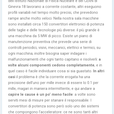
dell’Istituto Nazionale di Fisica Nucleare e del CERN di
Ginevra 18 lavorano a corrente costante, altri eseguono
profili variabili nel tempo molto precisi, che prevedono
rampe anche molto veloci. Nella nostra sala macchine
sono installati circa 150 convertitori elettronici di potenza
delle taglie e delle tecnologie più diverse: il più grande è
una macchina da 5 MW di picco. Esiste un piano di
manutenzione preventiva che prevede una serie di
controlli periodici, visivi, meccanici, elettrici e termici, su
ogni macchina; inoltre bisogna saper indagare i
malfunzionamenti che ogni tanto capitano e risolverli:
a
volte alcuni componenti cedono completamente
, e in
quel caso è facile individuare cosa si sia guastato.
In altri
casi
il problema è che la corrente erogata ha una
precisione dell’uno per mille invece di essere lo 0.1 per
mille, magari in maniera intermittente, e qui andare a
capire le cause è un po’ meno facile
: a volte sono
serviti mesi di misure per stanare il responsabile. I
convertitori di potenza sono però solo uno dei sistemi
che compongono l’acceleratore: ce ne sono tanti altri