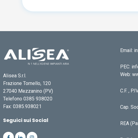
Email: 
PEC: inf
Web: ww
Alisea S.r.l.
Frazione Tornello, 120
C.F. , P
27040 Mezzanino (PV)
Telefono 0385 938020
Fax: 0385.938021
Cap. Soc
Seguici sui Social
REA (Pa