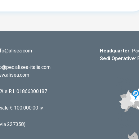
info@alisea.com
Headquarter
: Pa
Sedi Operative
:
o@pec.alisea-italia.com
w.alisea.com
.IVA e R.I. 01866300187
iale € 100.000,00 iv
via 227358)