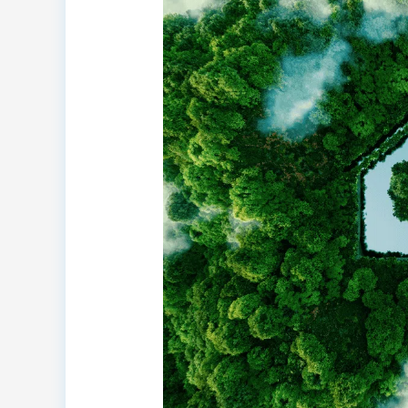
Guida
Completa
alla
Nuova
Direttiva
sulla
Prestazione
Energetica
degli
Edifici