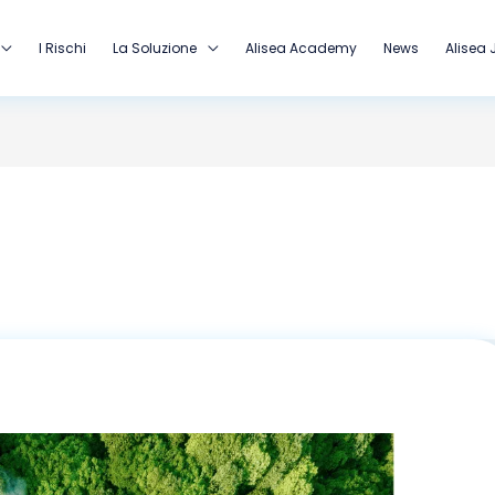
I Rischi
La Soluzione
Alisea Academy
News
Alisea 