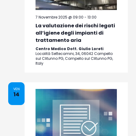
7 Novembre 2025 @ 09:00
-
13:00
La valutazione dei rischi legati
all’igiene degli impianti di
trattamento aria
Centro Medico Dott. Giulio Loreti
Località Settecamini, 34, 06042 Campello
sul Clitunno PG, Campello sul Clitunno PG,
Italy
VEN
14