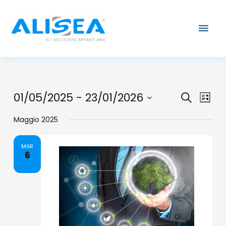
Vai
Men
al
contenuto
prin
Events
Eve
01/05/2025
 - 
23/01/2026
Search
List
Vie
Search
Select
Nav
Maggio 2025
date.
and
Views
MAR
6
Naviga