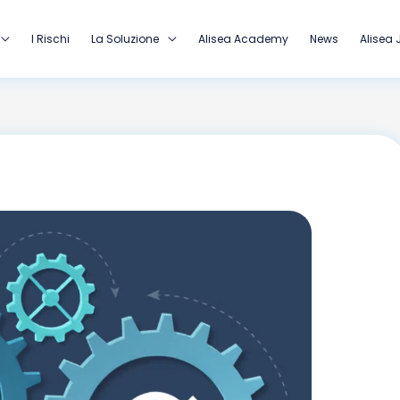
I Rischi
La Soluzione
Alisea Academy
News
Alisea 