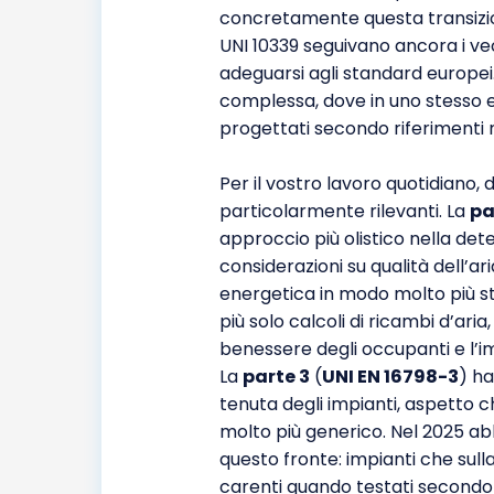
concretamente questa transizione
UNI 10339 seguivano ancora i vec
adeguarsi agli standard europei
complessa, dove in uno stesso e
progettati secondo riferimenti n
Per il vostro lavoro quotidiano,
particolarmente rilevanti. La
pa
approccio più olistico nella det
considerazioni su qualità dell’a
energetica in modo molto più st
più solo calcoli di ricambi d’ari
benessere degli occupanti e l’
La
parte 3
(
UNI EN 16798-3
) ha
tenuta degli impianti, aspetto 
molto più generico. Nel 2025 abb
questo fronte: impianti che sul
carenti quando testati secondo i 