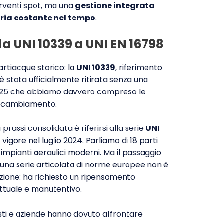
terventi spot, ma una
gestione integrata
aria costante nel tempo
.
a UNI 10339 a UNI EN 16798
rtiacque storico: la
UNI 10339
, riferimento
5, è stata ufficialmente ritirata senza una
 2025 che abbiamo davvero compreso le
to cambiamento.
prassi consolidata è riferirsi alla serie
UNI
 vigore nel luglio 2024. Parliamo di 18 parti
impianti aeraulici moderni. Ma il passaggio
 una serie articolata di norme europee non è
zione: ha richiesto un ripensamento
ttuale e manutentivo.
isti e aziende hanno dovuto affrontare