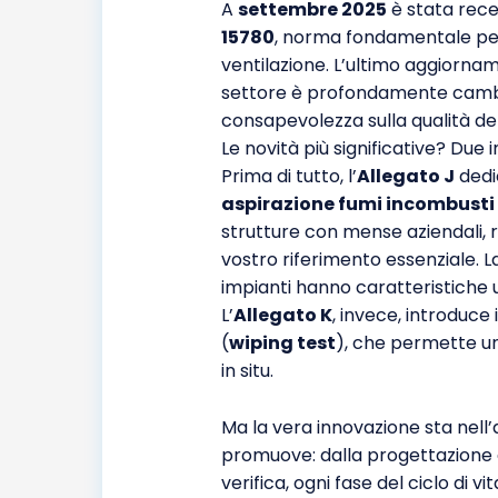
A
settembre 2025
è stata recep
15780
, norma fondamentale per 
ventilazione. L’ultimo aggiornamen
settore è profondamente cambiat
consapevolezza sulla qualità de
Le novità più significative? Due 
Prima di tutto, l’
Allegato J
dedi
aspirazione fumi incombusti
strutture con mense aziendali, ri
vostro riferimento essenziale. 
impianti hanno caratteristiche u
L’
Allegato K
, invece, introduce
(
wiping test
), che permette un
in situ.
Ma la vera innovazione sta nel
promuove: dalla progettazione a
verifica, ogni fase del ciclo di v