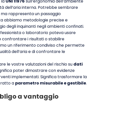
 la
UNI 11976
sull’ergonomia dell’ambiente
lità dell’aria interna. Potrebbe sembrare
, ma rappresenta un passaggio
lta abbiamo metodologie precise e
io degli inquinanti negli ambienti confinati.
fessionista o laboratorio poteva usare
 confrontare i risultati o stabilire
amo un riferimento condiviso che permette
alità dell’aria e di confrontare le
re le vostre valutazioni del rischio su
dati
ignifica poter dimostrare con evidenze
terventi implementati. Significa trasformare la
tratto a
parametro misurabile e gestibile
.
bligo a vantaggio