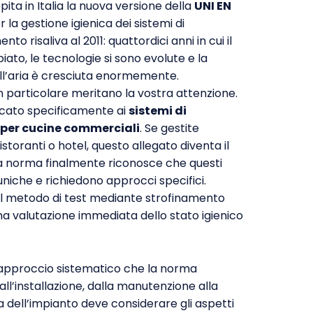
ita in Italia la nuova versione della
UNI EN
la gestione igienica dei sistemi di
to risaliva al 2011: quattordici anni in cui il
o, le tecnologie si sono evolute e la
ll’aria è cresciuta enormemente.
in particolare meritano la vostra attenzione.
cato specificamente ai
sistemi di
 per cucine commerciali
. Se gestite
storanti o hotel, questo allegato diventa il
La norma finalmente riconosce che questi
niche e richiedono approcci specifici.
 il metodo di test mediante strofinamento
a valutazione immediata dello stato igienico
l’approccio sistematico che la norma
ll’installazione, dalla manutenzione alla
ita dell’impianto deve considerare gli aspetti