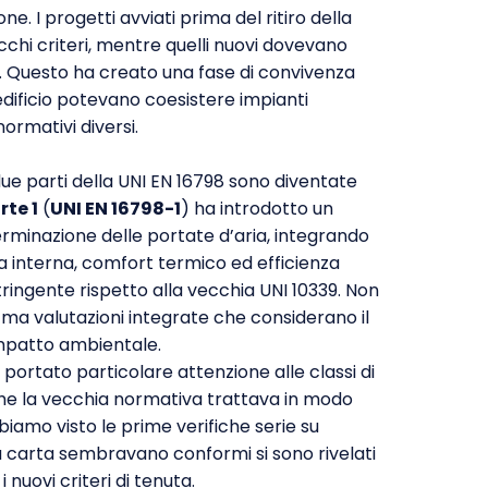
. I progetti avviati prima del ritiro della
chi criteri, mentre quelli nuovi dovevano
. Questo ha creato una fase di convivenza
dificio potevano coesistere impianti
ormativi diversi.
 due parti della UNI EN 16798 sono diventate
rte 1
(
UNI EN 16798-1
) ha introdotto un
erminazione delle portate d’aria, integrando
ria interna, comfort termico ed efficienza
ringente rispetto alla vecchia UNI 10339. Non
a, ma valutazioni integrate che considerano il
impatto ambientale.
 portato particolare attenzione alle classi di
che la vecchia normativa trattava in modo
iamo visto le prime verifiche serie su
la carta sembravano conformi si sono rivelati
nuovi criteri di tenuta.