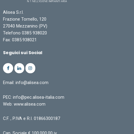
Alisea S.r.l.
Frazione Tornello, 120
27040 Mezzanino (PV)
Telefono 0385 938020
Fax: 0385.938021
Seguici sui Social
Email: info@alisea.com
PEC: info@pec.alisea-italia.com
Web: www.alisea.com
C.F. , P.IVA e R.I. 01866300187
Cap. Sociale € 100.000,00 iv