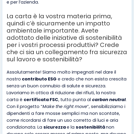
e per l’azienda.
La carta è la vostra materia prima,
quindi c’è sicuramente un impatto
ambientale importante. Avete
adottato delle iniziative di sostenibilità
per i vostri processi produttivi? Crede
che ci sia un collegamento fra sicurezza
sul lavoro e sostenibilità?
Assolutamente! Siamo molto impegnati nel dare il
nostro
contributo ESG
e credo che non esista crescita
senza un buon connubio di salute e sicurezza.
Lavoriamo in ottica di riduzione dei rifiuti, la nostra
carta è
certificata FSC
, tutto punta al
carbon neutral
.
Con il progetto “
Make the right move
”, sensibilizziamo i
dipendenti a fare mosse semplici ma non scontate,
come ricordarsi di fare un uso corretto di luci e aria
condizionata. La
sicurezza
e la
sostenibilità
non
devono solo essere messe al primo posto, ma devono