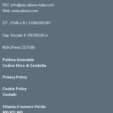
PEC: info@pec.alisea-italia.com
Web: www.alisea.com
C.F. , P.IVA e R.I. 01866300187
Cap. Sociale € 100.000,00 iv
REA (Pavia 227358)
Politica Aziendale
Codice Etico di Condotta
Privacy Policy
Cookie Policy
Contatti
Chiama il numero Verde:
800 821 845