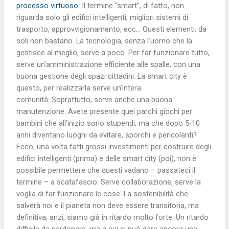
processo virtuoso
. Il termine “smart”, di fatto, non
riguarda solo gli edifici intelligenti, migliori sistemi di
trasporto, approvvigionamento, ecc… Questi elementi, da
soli non bastano. La tecnologia, senza l’uomo che la
gestisce al meglio, serve a poco. Per far funzionare tutto,
serve un’amministrazione efficiente alle spalle, con una
buona gestione degli spazi cittadini. La smart city è
questo, per realizzarla serve un’intera
comunità. Soprattutto, serve anche una buona
manutenzione. Avete presente quei parchi giochi per
bambini che all’inizio sono stupendi, ma che dopo 5-10
anni diventano luoghi da evitare, sporchi e pericolanti?
Ecco, una volta fatti grossi investimenti per costruire degli
edifici intelligenti (prima) e delle smart city (poi), non è
possibile permettere che questi vadano – passateci il
termine – a scatafascio. Serve collaborazione, serve la
voglia di far funzionare le cose. La sostenibilità che
salverà noi e il pianeta non deve essere transitoria, ma
definitiva, anzi, siamo già in ritardo molto forte. Un ritardo
difficile da perdonare, ma a cui si può dare ancora una