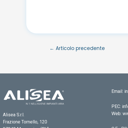
←
Articolo precedente
Email: 
PEC: inf
Web: ww
Alisea S.r.l.
Frazione Tornello, 120