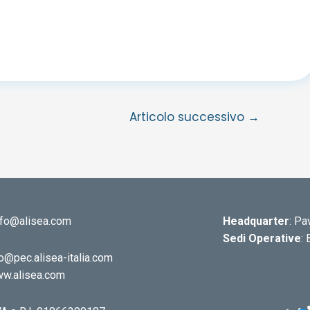
Articolo successivo
→
info@alisea.com
Headquarter
: Pa
Sedi Operative
:
o@pec.alisea-italia.com
w.alisea.com