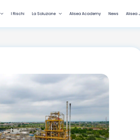
I Rischi
La Soluzione
Alisea Academy
News
Alisea 