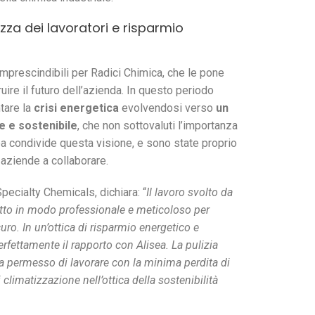
ezza dei lavoratori e risparmio
mprescindibili per Radici Chimica, che le pone
ire il futuro dell’azienda. In questo periodo
ntare la
crisi energetica
evolvendosi verso
un
e e sostenibile
, che non sottovaluti l’importanza
ea condivide questa visione, e sono state proprio
 aziende a collaborare.
pecialty Chemicals, dichiara: “
Il lavoro svolto da
fatto in modo professionale e meticoloso
per
curo.
In un’ottica di risparmio energetico e
perfettamente
il rapporto con Alisea. La pulizia
 ha permesso di lavorare con la minima
perdita di
climatizzazione nell’ottica della sostenibilità