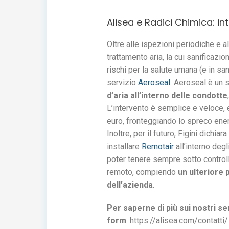
Alisea e Radici Chimica: inte
Oltre alle ispezioni periodiche e a
trattamento aria, la cui sanificazio
rischi per la salute umana (e in san
servizio
Aeroseal
. Aeroseal è un s
d’aria all’interno delle condotte
L’intervento è semplice e veloce, 
euro, fronteggiando lo spreco energ
Inoltre, per il futuro, Figini dichiar
installare
Remotair
all’interno deg
poter tenere sempre sotto controllo
remoto, compiendo
un ulteriore 
dell’azienda
.
Per saperne di più sui nostri se
form
: https://alisea.com/contatti/