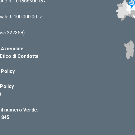
.IVA e R.I. 01866300187
iale € 100.000,00 iv
via 227358)
a Aziendale
Etico di Condotta
 Policy
Policy
i
il numero Verde:
 845