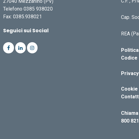
C.F. , P
27040 Mezzanino (PV)
Telefono 0385 938020
Fax: 0385.938021
Cap. Soc
Seguici sui Social
REA (Pa
Politic
Codice 
Privacy
Cookie 
Contatt
Chiama 
800 821