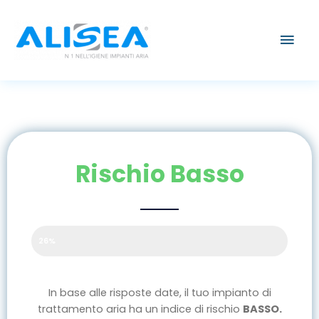
Vai
Men
al
contenuto
prin
Rischio Basso
Percentuale di rischio
26%
In base alle risposte date, il tuo impianto di
trattamento aria ha un indice di rischio
BASSO.