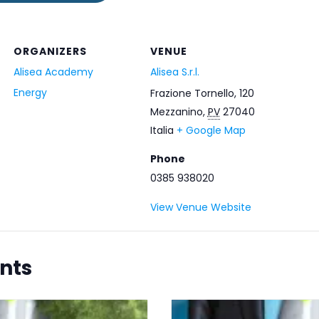
ORGANIZERS
VENUE
Alisea Academy
Alisea S.r.l.
Energy
Frazione Tornello, 120
Mezzanino
,
PV
27040
Italia
+ Google Map
Phone
0385 938020
View Venue Website
nts