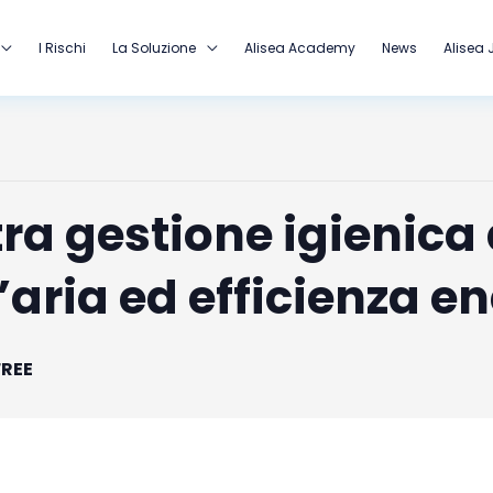
I Rischi
La Soluzione
Alisea Academy
News
Alisea 
tra gestione igienica 
’aria ed efficienza e
FREE