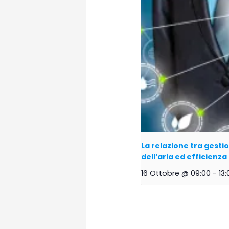
La relazione tra gestio
dell’aria ed efficienz
16 Ottobre @ 09:00
-
13: