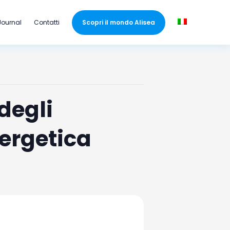
Journal
Contatti
Scopri il mondo Alisea
degli
nergetica