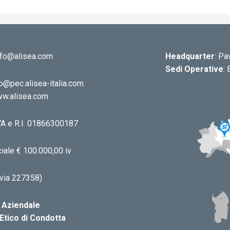
info@alisea.com
Headquarter
: Pa
Sedi Operative
:
o@pec.alisea-italia.com
w.alisea.com
.IVA e R.I. 01866300187
iale € 100.000,00 iv
via 227358)
a Aziendale
Etico di Condotta