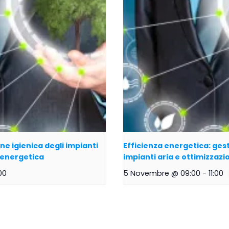
ne igienica degli impianti
Efficienza energetica: gest
a energetica
impianti aria e ottimizzaz
00
5 Novembre @ 09:00
-
11:00