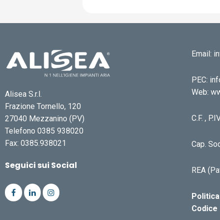
Email: 
PEC: inf
Web: ww
Alisea S.r.l.
Frazione Tornello, 120
C.F. , P
27040 Mezzanino (PV)
Telefono 0385 938020
Fax: 0385.938021
Cap. Soc
Seguici sui Social
REA (Pa
Politic
Codice 