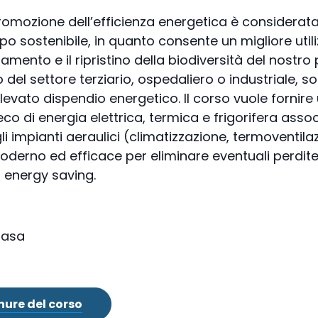
promozione dell’efficienza energetica è considerata
uppo sostenibile, in quanto consente un migliore utili
amento e il ripristino della biodiversità del nostro p
o del settore terziario, ospedaliero o industriale, 
elevato dispendio energetico. Il corso vuole forni
co di energia elettrica, termica e frigorifera assoc
 impianti aeraulici (climatizzazione, termoventilaz
oderno ed efficace per eliminare eventuali perdite
i energy saving.
Casa
hure del corso