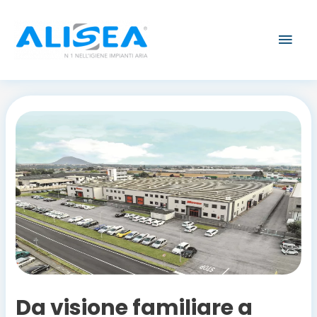
Vai
Men
al
contenuto
prin
Navigazione
articoli
Da visione familiare a