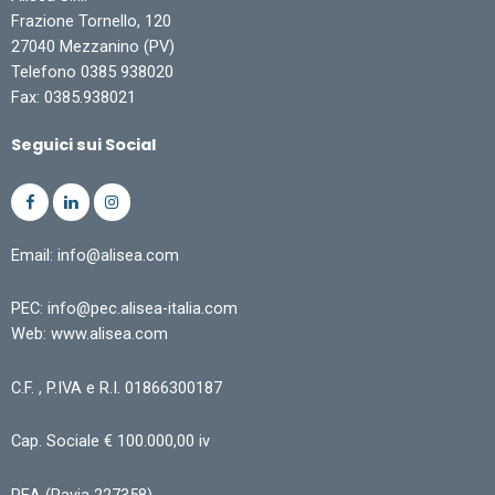
Frazione Tornello, 120
27040 Mezzanino (PV)
Telefono 0385 938020
Fax: 0385.938021
Seguici sui Social
Email: info@alisea.com
PEC: info@pec.alisea-italia.com
Web: www.alisea.com
C.F. , P.IVA e R.I. 01866300187
Cap. Sociale € 100.000,00 iv
REA (Pavia 227358)