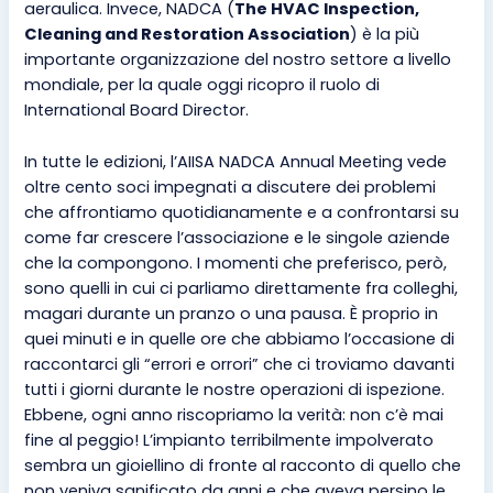
aeraulica. Invece, NADCA (
The HVAC Inspection,
Cleaning and Restoration Association
) è la più
importante organizzazione del nostro settore a livello
mondiale, per la quale oggi ricopro il ruolo di
International Board Director.
In tutte le edizioni, l’AIISA NADCA Annual Meeting vede
oltre cento soci impegnati a discutere dei problemi
che affrontiamo quotidianamente e a confrontarsi su
come far crescere l’associazione e le singole aziende
che la compongono. I momenti che preferisco, però,
sono quelli in cui ci parliamo direttamente fra colleghi,
magari durante un pranzo o una pausa. È proprio in
quei minuti e in quelle ore che abbiamo l’occasione di
raccontarci gli “errori e orrori” che ci troviamo davanti
tutti i giorni durante le nostre operazioni di ispezione.
Ebbene, ogni anno riscopriamo la verità: non c’è mai
fine al peggio! L’impianto terribilmente impolverato
sembra un gioiellino di fronte al racconto di quello che
non veniva sanificato da anni e che aveva persino le